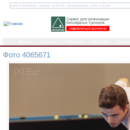
⌂
Медиа
Турниры
Рейтинги
Каталоги
Прав
Фото 4065671