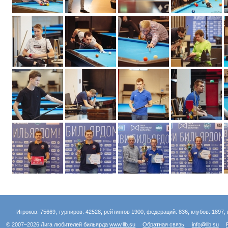
Игроков: 75669, турниров: 42528, рейтингов 1900, федераций: 836, клубов: 1897, 
© 2007–2026 Лига любителей бильярда
www.llb.su
Обратная связь
info@llb.su