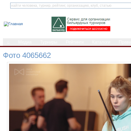
⌂
Медиа
Турниры
Рейтинги
Каталоги
Прав
Фото 4065662