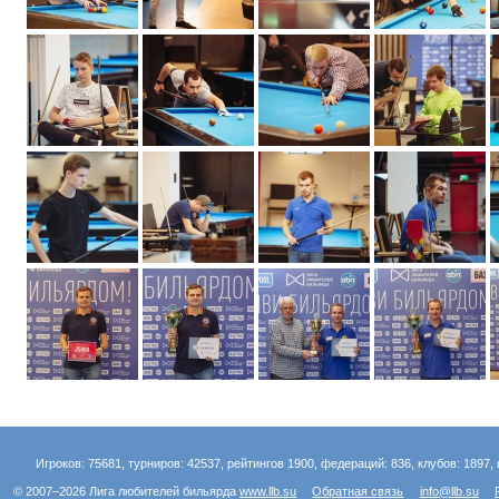
Игроков: 75681, турниров: 42537, рейтингов 1900, федераций: 836, клубов: 1897, 
© 2007–2026 Лига любителей бильярда
www.llb.su
Обратная связь
info@llb.su