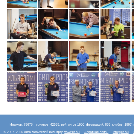
Игроков: 75678, турниров: 42535, рейтингов 1900, федераций: 836, клубов: 1897, 
© 2007–2026 Лига любителей бильярда
www.llb.su
Обратная связь
info@llb.su