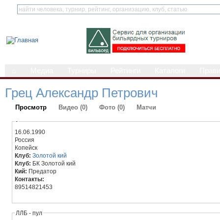
⌂
Медиа
Турниры
Рейтинги
Каталоги
Прав
Грец Александр Петрович
Просмотр
Видео (0)
Фото (0)
Матчи
-
16.06.1990
Россия
Копейск
Клуб:
Золотой кий
Клуб:
БК Золотой кий
Кий:
Предатор
Контакты:
89514821453
ЛЛБ - пул