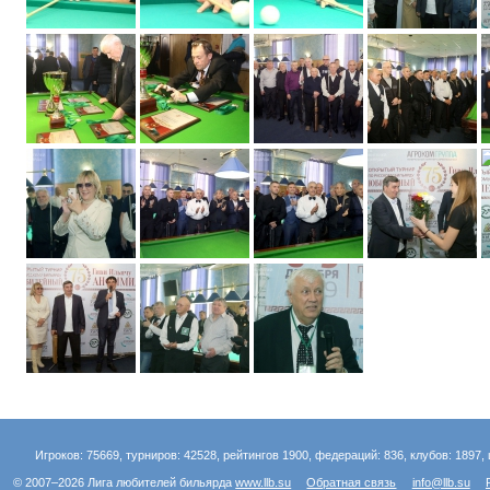
Игроков: 75669, турниров: 42528, рейтингов 1900, федераций: 836, клубов: 1897, 
© 2007–2026 Лига любителей бильярда
www.llb.su
Обратная связь
info@llb.su