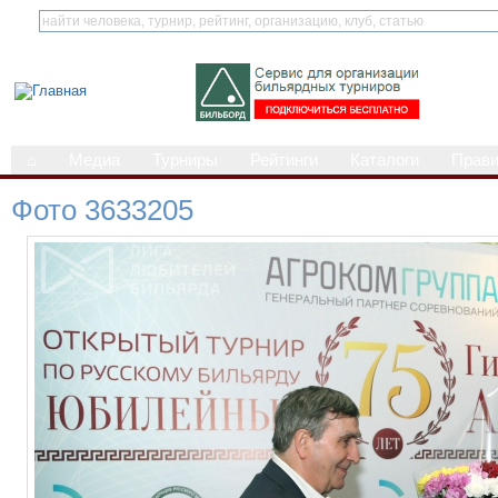
⌂
Медиа
Турниры
Рейтинги
Каталоги
Прав
Фото 3633205