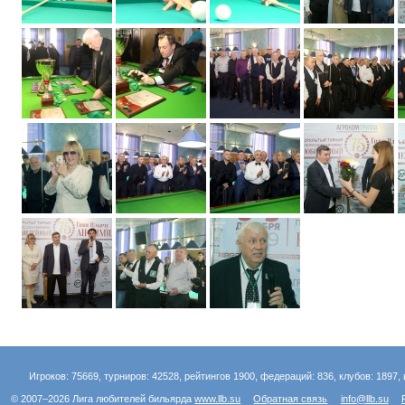
Игроков: 75669, турниров: 42528, рейтингов 1900, федераций: 836, клубов: 1897, 
© 2007–2026 Лига любителей бильярда
www.llb.su
Обратная связь
info@llb.su