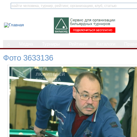
⌂
Медиа
Турниры
Рейтинги
Каталоги
Прав
Фото 3633136