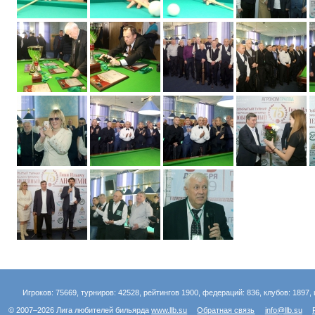
Игроков: 75669, турниров: 42528, рейтингов 1900, федераций: 836, клубов: 1897, 
© 2007–2026 Лига любителей бильярда
www.llb.su
Обратная связь
info@llb.su