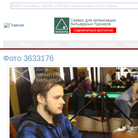
⌂
Медиа
Турниры
Рейтинги
Каталоги
Прав
Фото 3633176