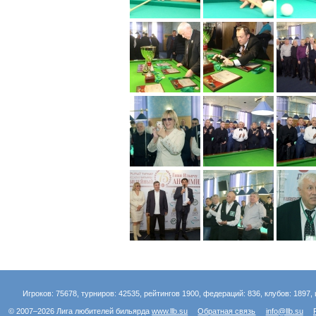
Игроков: 75678, турниров: 42535, рейтингов 1900, федераций: 836, клубов: 1897, 
© 2007–2026 Лига любителей бильярда
www.llb.su
Обратная связь
info@llb.su