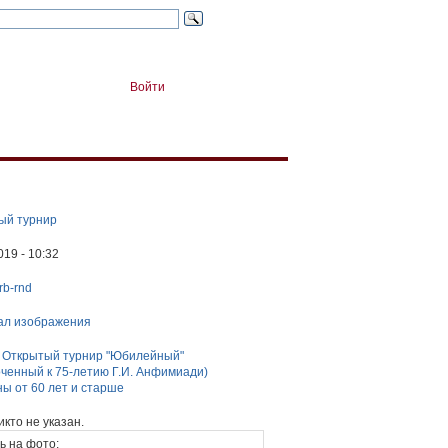
Войти
ый турнир
019 - 10:32
frb-rnd
ал изображения
:
Открытый турнир "Юбилейный"
ченный к 75-летию Г.И. Анфимиади)
ы от 60 лет и старше
икто не указан.
ь на фото: