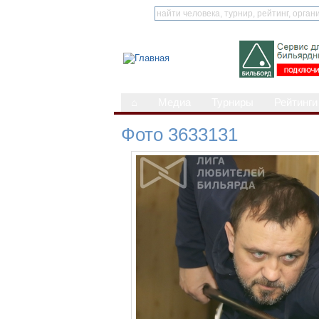
⌂
Медиа
Турниры
Рейтинги
Фото 3633131