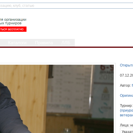
Каталоги
Правила
ЛЛБ
Открыт
07.12.2
Автор:
Оригин
Турнир
(приуро
ветеран
Лица:
н
Указат