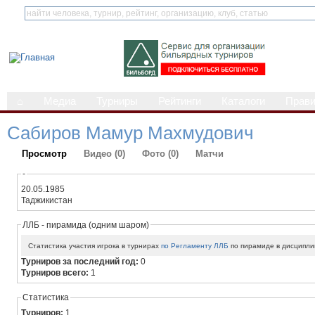
⌂
Медиа
Турниры
Рейтинги
Каталоги
Прав
Сабиров Мамур Махмудович
Просмотр
Видео (0)
Фото (0)
Матчи
-
20.05.1985
Таджикистан
ЛЛБ - пирамида (одним шаром)
Статистика участия игрока в турнирах
по Регламенту ЛЛБ
по пирамиде в дисципли
Турниров за последний год:
0
Турниров всего:
1
Статистика
Турниров:
1