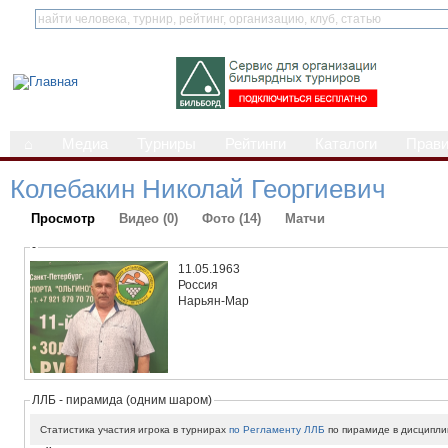
⌂
Медиа
Турниры
Рейтинги
Каталоги
Прав
Колебакин Николай Георгиевич
Просмотр
Видео (0)
Фото (14)
Матчи
-
11.05.1963
Россия
Нарьян-Мар
ЛЛБ - пирамида (одним шаром)
Статистика участия игрока в турнирах
по Регламенту ЛЛБ
по пирамиде в дисципли