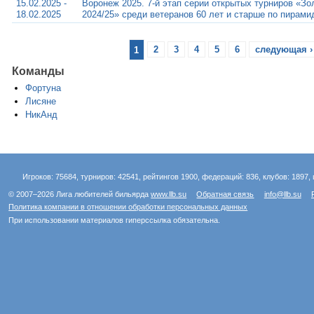
15.02.2025 -
Воронеж 2025. 7-й этап серии открытых турниров «Зо
18.02.2025
2024/25» среди ветеранов 60 лет и старше по пирами
1
2
3
4
5
6
следующая ›
Команды
Фортуна
Лисяне
НикАнд
Игроков: 75684, турниров: 42541, рейтингов 1900, федераций: 836, клубов: 1897, 
© 2007–2026 Лига любителей бильярда
www.llb.su
Обратная связь
info@llb.su
Политика компании в отношении обработки персональных данных
При использовании материалов гиперссылка обязательна.