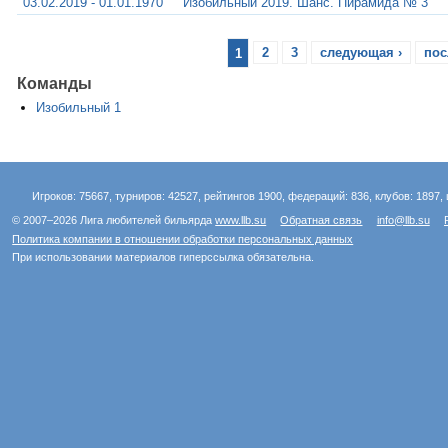
03.02.2019 - 01.01.1970
Изобильный 2019. Шанс. Пирамида № 3
1
2
3
следующая ›
пос
Команды
Изобильный 1
Игроков: 75667, турниров: 42527, рейтингов 1900, федераций: 836, клубов: 1897, 
© 2007–2026 Лига любителей бильярда
www.llb.su
Обратная связь
info@llb.su
Политика компании в отношении обработки персональных данных
При использовании материалов гиперссылка обязательна.