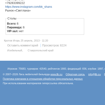
+79283399222
https://www.instagram.com/bk_shans
Рынок «Светлана»
Столы
Всего:
6
Пирамида:
6
VIP-зал:
нет
Кротов Игорь 25 апрель, 2013 - 11:20
Оставить комментарий
Просмотров: 8224
Изобильный
Ставропольский край
Игроков: 75683, турниров: 42540, рейтингов 1900, федераций: 836, клубов: 1897, 
© 2007–2026 Лига любителей бильярда
www.llb.su
Обратная связь
info@llb.su
Политика компании в отношении обработки персональных данных
При использовании материалов гиперссылка обязательна.