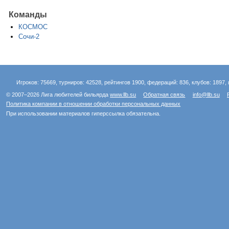
Команды
КОСМОС
Сочи-2
Игроков: 75669, турниров: 42528, рейтингов 1900, федераций: 836, клубов: 1897, 
© 2007–2026 Лига любителей бильярда
www.llb.su
Обратная связь
info@llb.su
Политика компании в отношении обработки персональных данных
При использовании материалов гиперссылка обязательна.