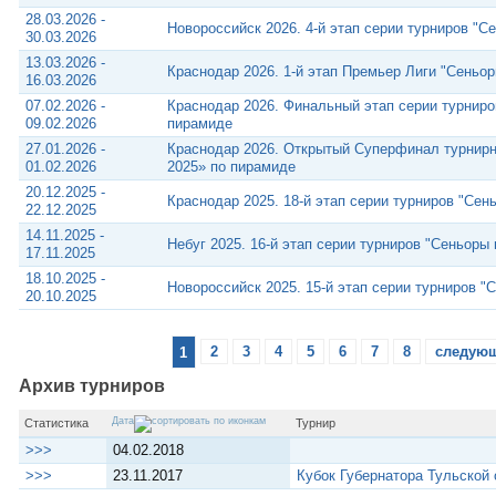
28.03.2026 -
Новороссийск 2026. 4-й этап серии турниров "С
30.03.2026
13.03.2026 -
Краснодар 2026. 1-й этап Премьер Лиги "Сеньо
16.03.2026
07.02.2026 -
Краснодар 2026. Финальный этап серии турниро
09.02.2026
пирамиде
27.01.2026 -
Краснодар 2026. Открытый Суперфинал турнирн
01.02.2026
2025» по пирамиде
20.12.2025 -
Краснодар 2025. 18-й этап серии турниров "Сен
22.12.2025
14.11.2025 -
Небуг 2025. 16-й этап серии турниров "Сеньоры
17.11.2025
18.10.2025 -
Новороссийск 2025. 15-й этап серии турниров "
20.10.2025
1
2
3
4
5
6
7
8
следующ
Архив турниров
Дата
Статистика
Турнир
>>>
04.02.2018
>>>
23.11.2017
Кубок Губернатора Тульской 