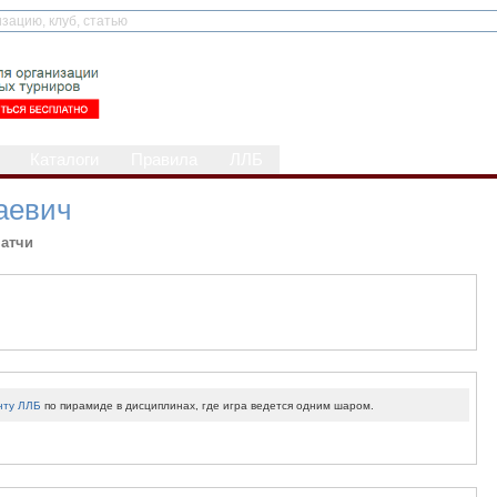
Каталоги
Правила
ЛЛБ
аевич
атчи
нту ЛЛБ
по пирамиде в дисциплинах, где игра ведется одним шаром.