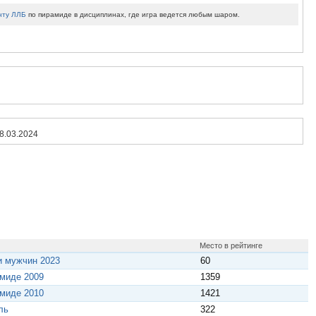
нту ЛЛБ
по пирамиде в дисциплинах, где игра ведется любым шаром.
8.03.2024
Место в рейтинге
и мужчин 2023
60
амиде 2009
1359
амиде 2010
1421
ль
322