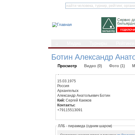
⌂
Медиа
Турниры
Рейтинги
Ботин Александр Анат
Просмотр
Видео (0)
Фото (1)
М
-
15.03.1975
Россия
Архангельск
Александр Анатольевич Ботин
Кий:
Сергей Каюков
Контакты:
+79115513091
ЛЛБ - пирамида (одним шаром)
Статистика участия игрока в турнирах
по Регламе