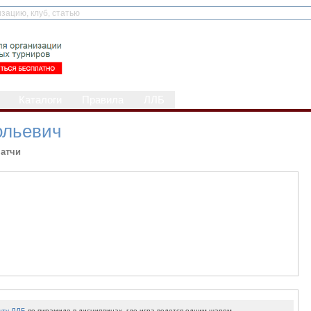
Каталоги
Правила
ЛЛБ
ольевич
атчи
нту ЛЛБ
по пирамиде в дисциплинах, где игра ведется одним шаром.