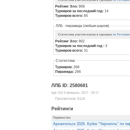
Рейтинг Эло:
908
Турниров за последний год:
14
Турниров всего:
85
ЛЛБ - пирамида (любым шаром)
Статистика участия игрока в турнирах
по Регламе
Рейтинг Эло:
902
Турниров за последний год :
3
Турниров всего:
31
Статистика
Турниров:
266
Пирамида:
266
ЛЛБ ID: 2580681
bgk-310 9 февраль, 2017 - 09:17
Просмотров: 8116
Рейтинги
Первенство
Архангельск 2026. Кубок "Черчилль" по п