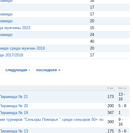
ирамиде
16
17
ирамиде
17
ирамиде
20
да мужчины 2023
15
ирамиде
24
40
амиде среди мужчин 2019
20
де 2017/2018
17
следующая ›
последняя »
Очки
Место
13 -
 Пирамида № 21
173
16
 Пирамида № 20
200
5 - 8
 Пирамида № 19
347
1
ерии турниров "Сеньоры Поморья " среди сеньоров 50+ по
9 -
300
16
 Пирамида № 13
175
5 - 6