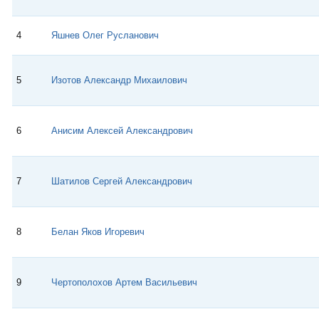
4
Яшнев Олег Русланович
5
Изотов Александр Михаилович
6
Анисим Алексей Александрович
7
Шатилов Сергей Александрович
8
Белан Яков Игоревич
9
Чертополохов Артем Васильевич