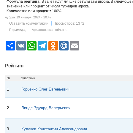
Формула рейтинга:
В зачёт идут лучшие результаты игрока. В следующ
значение или процент от числа турниров игрока.
Количество или процент:
100%
чубрик 19 января, 2024 - 20:47
Оставить комментарий
Просмотров: 1372
Пирамида
Архангельская область
Р
V
W
T
O
M
E
е
K
h
e
d
a
m
с
a
l
n
i
a
у
t
e
o
l
i
р
s
g
k
.
l
Рейтинг
с
A
r
l
R
p
a
a
u
p
m
s
№
Участник
s
n
1
Горбенко Олег Евгеньевич
i
k
i
2
Линде Эдуард Валерьевич
3
Кулаков Константин Александрович