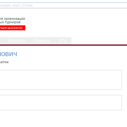
Каталоги
Правила
ЛЛБ
пович
атчи