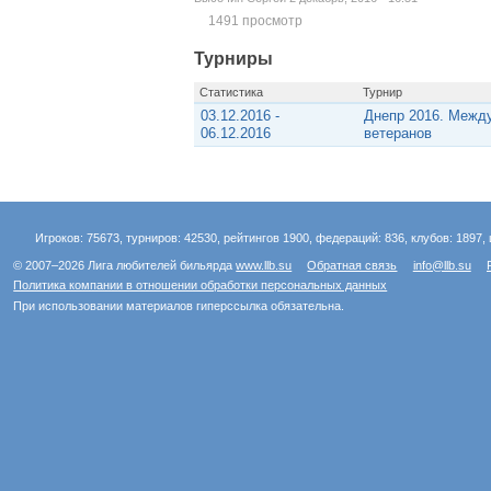
1491 просмотр
Турниры
Статистика
Турнир
03.12.2016 -
Днепр 2016. Межд
06.12.2016
ветеранов
Игроков: 75673, турниров: 42530, рейтингов 1900, федераций: 836, клубов: 1897, 
© 2007–2026 Лига любителей бильярда
www.llb.su
Обратная связь
info@llb.su
Политика компании в отношении обработки персональных данных
При использовании материалов гиперссылка обязательна.