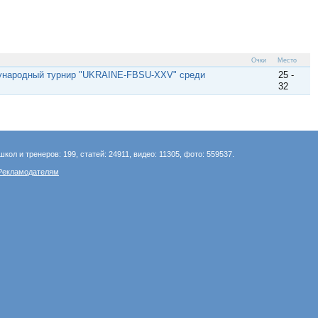
Очки
Место
ународный турнир "UKRAINE-FBSU-XXV" среди
25 -
32
школ и тренеров: 199, статей: 24911, видео: 11305, фото: 559537.
Рекламодателям