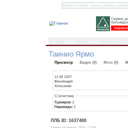
⌂
Медиа
Турниры
Рейтинги
Таинио Ярмо
Просмотр
Видео (0)
Фото (0)
М
-
12.06.1957
Финляндия
Хельсинки
Статистика
Турниров:
2
Пирамида:
2
ЛЛБ ID: 1637480
Таинио 14 апрель, 2015 - 17:58