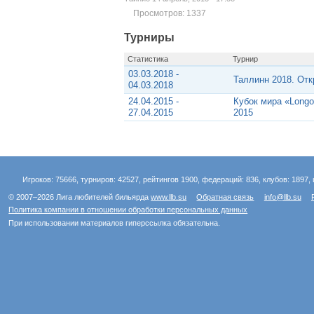
Просмотров: 1337
Турниры
Статистика
Турнир
03.03.2018 -
Таллинн 2018. Откр
04.03.2018
24.04.2015 -
Кубок мира «Longo
27.04.2015
2015
Игроков: 75666, турниров: 42527, рейтингов 1900, федераций: 836, клубов: 1897, 
© 2007–2026 Лига любителей бильярда
www.llb.su
Обратная связь
info@llb.su
Политика компании в отношении обработки персональных данных
При использовании материалов гиперссылка обязательна.