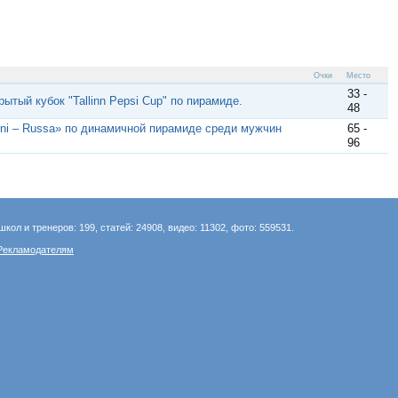
Очки
Место
33 -
ытый кубок "Tallinn Pepsi Cup" по пирамиде.
48
ni – Russa» по динамичной пирамиде среди мужчин
65 -
96
школ и тренеров: 199, статей: 24908, видео: 11302, фото: 559531.
Рекламодателям