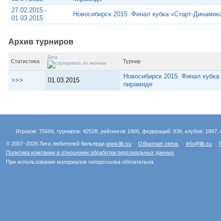
27.02.2015 -
Новосибирск 2015. Финал кубка «Старт-Динамик
01.03.2015
Архив турниров
Дата
Статистика
Турнир
Новосибирск 2015. Финал кубка
>>>
01.03.2015
пирамиде
Игроков: 75669, турниров: 42528, рейтингов 1900, федераций: 836, клубов: 1897, 
© 2007–2026 Лига любителей бильярда
www.llb.su
Обратная связь
info@llb.su
Политика компании в отношении обработки персональных данных
При использовании материалов гиперссылка обязательна.