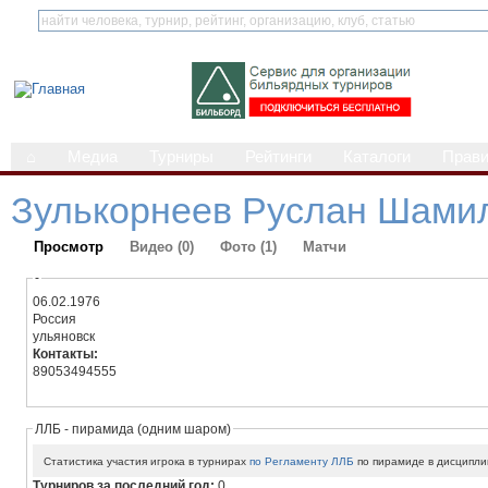
⌂
Медиа
Турниры
Рейтинги
Каталоги
Прав
Зулькорнеев Руслан Шами
Просмотр
Видео (0)
Фото (1)
Матчи
-
06.02.1976
Россия
ульяновск
Контакты:
89053494555
ЛЛБ - пирамида (одним шаром)
Статистика участия игрока в турнирах
по Регламенту ЛЛБ
по пирамиде в дисципли
Турниров за последний год:
0