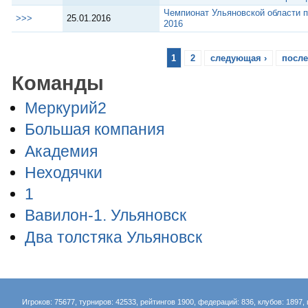
Чемпионат Ульяновской области 
>>>
25.01.2016
2016
1
2
следующая ›
после
Команды
Меркурий2
Большая компания
Академия
Неходячки
1
Вавилон-1. Ульяновск
Два толстяка Ульяновск
Игроков: 75677, турниров: 42533, рейтингов 1900, федераций: 836, клубов: 1897, 