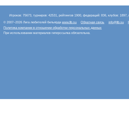
Игроков: 75673, турниров: 42531, рейтингов 1900, федераций: 836, клубов: 1897, 
© 2007–2026 Лига любителей бильярда
www.llb.su
Обратная связь
info@llb.su
Политика компании в отношении обработки персональных данных
При использовании материалов гиперссылка обязательна.