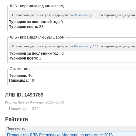
ЛЛБ - пирамида (одним шаром)
Статистика участия игрока в турнирах
по Регламенту ЛЛБ
по пирамиде в дисципли
Турниров за последний год:
0
Турниров всего:
28
ЛЛБ - пирамида (любым шаром)
Статистика участия игрока в турнирах
по Регламенту ЛЛБ
по пирамиде в дисципли
Турниров за последний год :
0
Турниров всего:
1
Статистика
Турниров:
40
Пирамида:
40
ЛЛБ ID: 1493789
Кушнир Лилиан 9 января, 2015 - 18:00
Просмотров: 3490
Рейтинги
Первенство
Первенство ЛЛБ Республики Молдова по пирамиде 2016