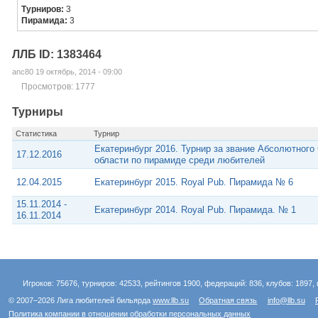
Турниров:
3
Пирамида:
3
ЛЛБ ID: 1383464
anc80 19 октябрь, 2014 - 09:00
Просмотров: 1777
Турниры
Статистика
Турнир
Екатеринбург 2016. Турнир за звание Абсолютног
17.12.2016
области по пирамиде среди любителей
12.04.2015
Екатеринбург 2015. Royal Pub. Пирамида № 6
15.11.2014 -
Екатеринбург 2014. Royal Pub. Пирамида. № 1
16.11.2014
Игроков: 75676, турниров: 42533, рейтингов 1900, федераций: 836, клубов: 1897, 
© 2007–2026 Лига любителей бильярда
www.llb.su
Обратная связь
info@llb.su
Политика компании в отношении обработки персональных данных