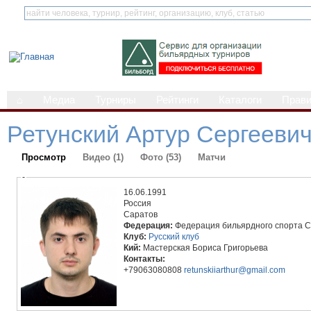
⌂
Медиа
Турниры
Рейтинги
Каталоги
Прав
Ретунский Артур Сергееви
Просмотр
Видео (1)
Фото (53)
Матчи
-
16.06.1991
Россия
Саратов
Федерация:
Федерация бильярдного спорта С
Клуб:
Русский клуб
Кий:
Мастерская Бориса Григорьева
Контакты:
+79063080808
retunskiiarthur@gmail.com