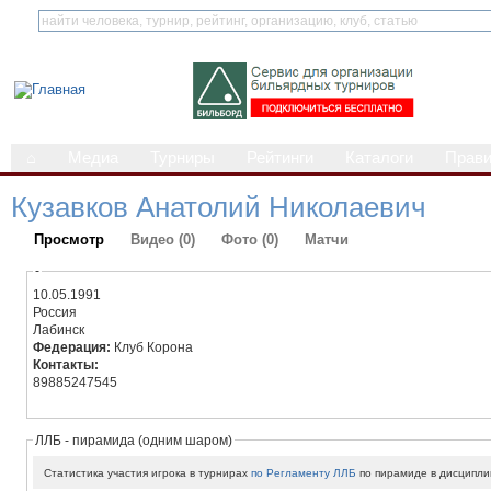
⌂
Медиа
Турниры
Рейтинги
Каталоги
Прав
Кузавков Анатолий Николаевич
Просмотр
Видео (0)
Фото (0)
Матчи
-
10.05.1991
Россия
Лабинск
Федерация:
Клуб Корона
Контакты:
89885247545
ЛЛБ - пирамида (одним шаром)
Статистика участия игрока в турнирах
по Регламенту ЛЛБ
по пирамиде в дисципли