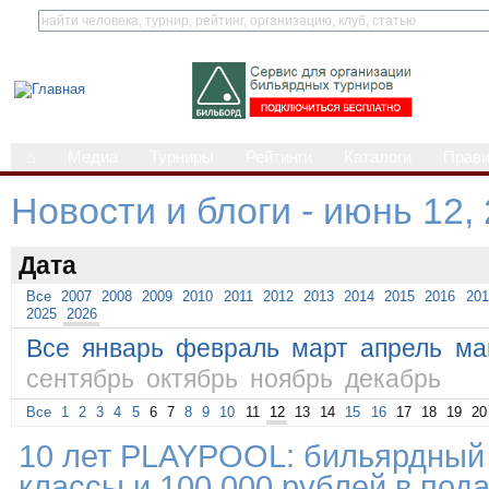
⌂
Медиа
Турниры
Рейтинги
Каталоги
Прав
Новости и блоги - июнь 12,
Дата
Все
2007
2008
2009
2010
2011
2012
2013
2014
2015
2016
201
2025
2026
Все
январь
февраль
март
апрель
ма
сентябрь
октябрь
ноябрь
декабрь
Все
1
2
3
4
5
6
7
8
9
10
11
12
13
14
15
16
17
18
19
20
10 лет PLAYPOOL: бильярдный 
классы и 100 000 рублей в пода