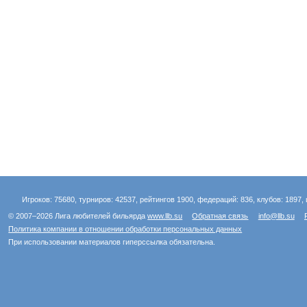
Игроков: 75680, турниров: 42537, рейтингов 1900, федераций: 836, клубов: 1897, 
© 2007–2026 Лига любителей бильярда
www.llb.su
Обратная связь
info@llb.su
Политика компании в отношении обработки персональных данных
При использовании материалов гиперссылка обязательна.