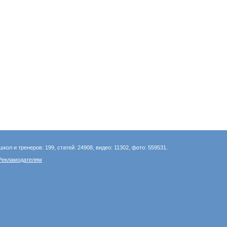
школ и тренеров: 199, статей: 24908, видео: 11302, фото: 559531.
Рекламодателям