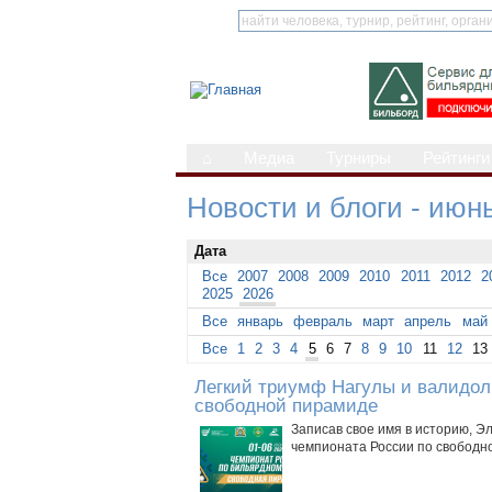
⌂
Медиа
Турниры
Рейтинги
Новости и блоги - июнь
Дата
Все
2007
2008
2009
2010
2011
2012
2
2025
2026
Все
январь
февраль
март
апрель
май
Все
1
2
3
4
5
6
7
8
9
10
11
12
13
Легкий триумф Нагулы и валидол
свободной пирамиде
Записав свое имя в историю, Э
чемпионата России по свободн