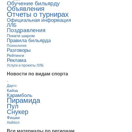
Обучение бильярду
Объявления
Отчеты о турнирах
Официальная информация
ЛЛБ
Поздравления
Покати шаром
Правила бильярда
Психология
Разговоры
Рейтинги
Реклама
Услуги и проекты ЛЛБ
Новости по видам спорта
-
Дартс
Кайза
Карамболь
Пирамида
Пул
Снукер
Фишки
Хейбол
Все материалы по регионам