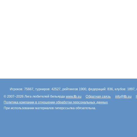
Игроков: 75667, турниров: 42527, рейтингов 1900, федераций: 836, клубов: 1897, 
© 2007–2026 Лига любителей бильярда
www.llb.su
Обратная связь
info@llb.su
Политика компании в отношении обработки персональных данных
При использовании материалов гиперссылка обязательна.