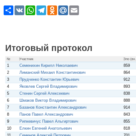
Р
V
W
T
O
M
E
е
K
h
e
d
a
m
с
a
l
n
i
a
у
t
e
o
l
i
р
s
g
k
.
l
с
A
r
l
R
p
a
a
u
p
m
s
Итоговый протокол
s
n
i
№
Участник
Эло (вх.
k
1
Семенихин Кирилл Николаевич
859
i
2
Лиманский Михаил Константинович
864
3
Прудченко Константин Юрьевич
912
4
Яковлев Сергей Владимирович
893
5
Стенин Сергей Алексеевич
838
6
Шмаков Виктор Владимирович
888
7
Базанов Константин Александрович
914
8
Панов Павел Александрович
843
9
Рипкевичус Павел Альгиртович
855
10
Елкин Евгений Анатольевич
818
11
Семенов Алексей Петрович
701