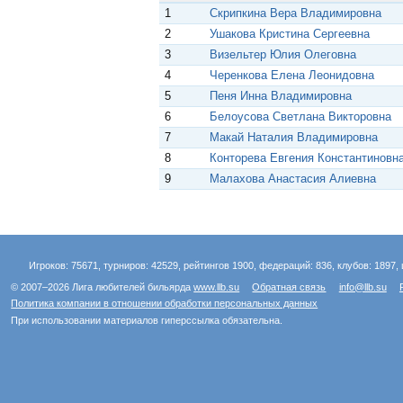
1
Скрипкина Вера Владимировна
i
k
2
Ушакова Кристина Сергеевна
i
3
Визельтер Юлия Олеговна
4
Черенкова Елена Леонидовна
5
Пеня Инна Владимировна
6
Белоусова Светлана Викторовна
7
Макай Наталия Владимировна
8
Конторева Евгения Константиновн
9
Малахова Анастасия Алиевна
Игроков: 75671, турниров: 42529, рейтингов 1900, федераций: 836, клубов: 1897, 
© 2007–2026 Лига любителей бильярда
www.llb.su
Обратная связь
info@llb.su
Политика компании в отношении обработки персональных данных
При использовании материалов гиперссылка обязательна.