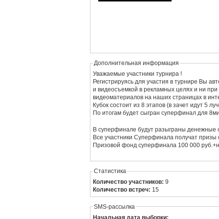
Дополнительная информация
Уважаемые участники турнира !
Регистрируясь для участия в турнире Вы ав
и видеосъемкой в рекламных целях и ни при
видеоматериалов на наших страницах в инт
Кубок состоит из 8 этапов (в зачет идут 5 лу
По итогам будет сыгран суперфинал для 8ми
В суперфинале будут разыграны денежные с
Все участники Суперфинала получат призы 
Призовой фонд суперфинала 100 000 руб.+
Статистика
Количество участников:
9
Количество встреч:
15
SMS-рассылка
Начальная дата выборки: