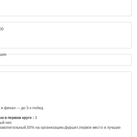
:00
ации
 и финал — до 3-х побед
чи в первом круге :
3
ный низ
 накопительный,50% на организацию,фуршет,первое место и лучшую