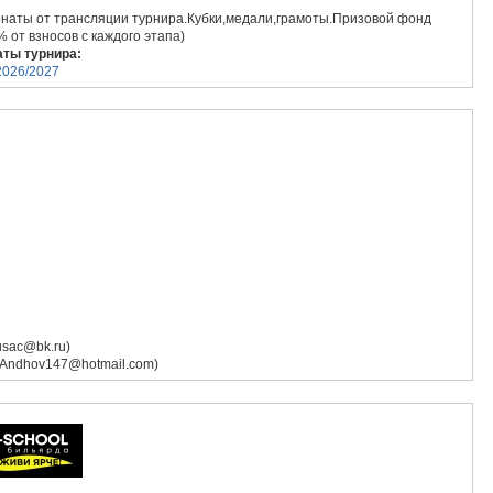
онаты от трансляции турнира.Кубки,медали,грамоты.Призовой фонд
от взносов с каждого этапа)
аты турнира:
2026/2027
usac@bk.ru)
 Andhov147@hotmail.com)