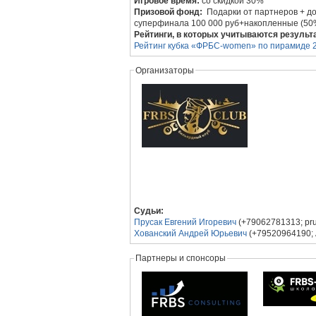
Игровое время:
со скидкой 30%
Призовой фонд:
Подарки от партнеров + д
суперфинала 100 000 руб+накопленные (50% 
Рейтинги, в которых учитываются результ
Рейтинг кубка «ФРБС-women» по пирамиде 
Организаторы
Судьи:
Прусак Евгений Игоревич
(+79062781313; pr
Хованский Андрей Юрьевич
(+79520964190;
Партнеры и спонсоры