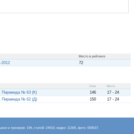
Место в рейтинге
-2012
72
Очки
Место
. Пирамида № 63 (К)
146
17 - 24
. Пирамида № 62 (Д)
150
17 - 24
школ и тренеров: 199, статей: 24910, видео: 11305, фото: 559537.