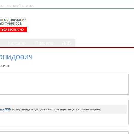
Каталоги
Правила
ЛЛБ
онидович
атчи
нту ЛЛБ
по пирамиде в дисциплинах, где игра ведется одним шаром.