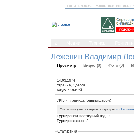
⌂
Медиа
Турниры
Рейтинги
Леженин Владимир Ле
Просмотр
Видео (0)
Фото (0)
М
-
14.03.1974
Украина, Одесса
Клуб:
Колизей
ЛЛБ - пирамида (одним шаром)
Статистика участия игрока в турнирах
по Регламе
Турниров за последний год:
0
Турниров всего:
2
Статистика