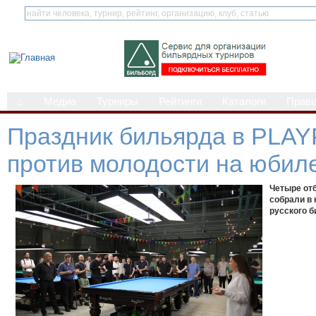
⌂
Медиа
Турниры
Рейтинги
Каталоги
Прав
Праздник бильярда в PLAY
против молодости на юбил
Четыре отб
собрали в
русского б