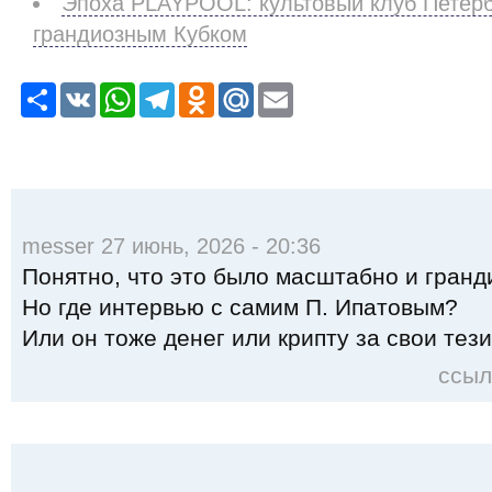
Эпоха PLAYPOOL: культовый клуб Петерб
грандиозным Кубком
Р
V
W
T
O
M
E
е
K
h
e
d
a
m
с
a
l
n
i
a
у
t
e
o
l
i
р
s
g
k
.
l
с
A
r
l
R
p
a
a
u
p
m
s
s
messer 27 июнь, 2026 - 20:36
n
i
Понятно, что это было масштабно и гранд
k
i
Но где интервью с самим П. Ипатовым?
Или он тоже денег или крипту за свои тез
ссыл