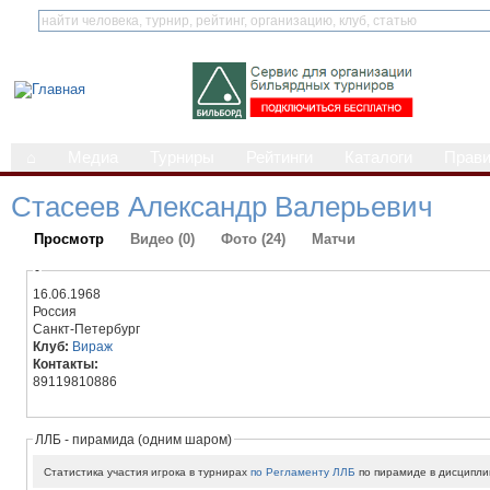
⌂
Медиа
Турниры
Рейтинги
Каталоги
Прав
Стасеев Александр Валерьевич
Просмотр
Видео (0)
Фото (24)
Матчи
-
16.06.1968
Россия
Санкт-Петербург
Клуб:
Вираж
Контакты:
89119810886
ЛЛБ - пирамида (одним шаром)
Статистика участия игрока в турнирах
по Регламенту ЛЛБ
по пирамиде в дисципли