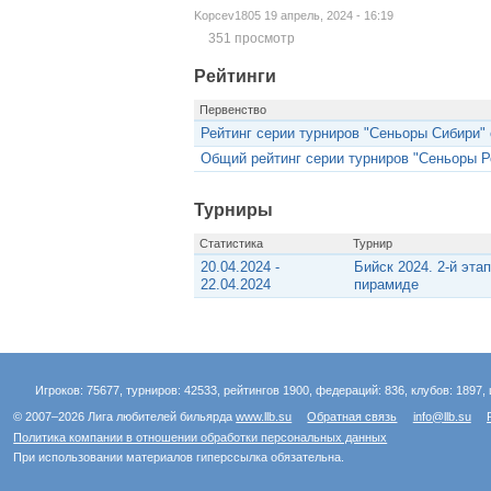
Kopcev1805 19 апрель, 2024 - 16:19
351 просмотр
Рейтинги
Первенство
Рейтинг серии турниров "Сеньоры Сибири" с
Общий рейтинг серии турниров "Сеньоры Ро
Турниры
Статистика
Турнир
20.04.2024 -
Бийск 2024. 2-й эта
22.04.2024
пирамиде
Игроков: 75677, турниров: 42533, рейтингов 1900, федераций: 836, клубов: 1897, 
© 2007–2026 Лига любителей бильярда
www.llb.su
Обратная связь
info@llb.su
Политика компании в отношении обработки персональных данных
При использовании материалов гиперссылка обязательна.