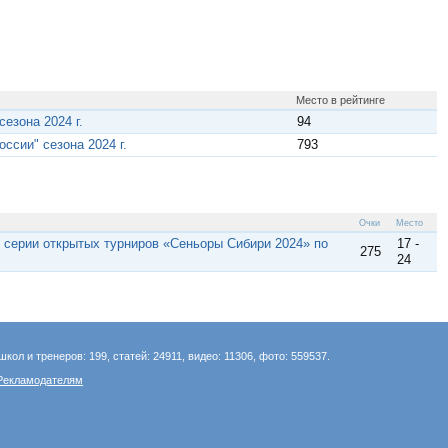
Место в рейтинге
езона 2024 г.
94
ссии" сезона 2024 г.
793
Очки
Место
п серии открытых турниров «Сеньоры Сибири 2024» по
17 -
275
24
школ и тренеров: 199, статей: 24911, видео: 11306, фото: 559537.
Рекламодателям