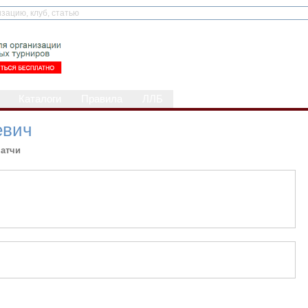
Каталоги
Правила
ЛЛБ
евич
атчи