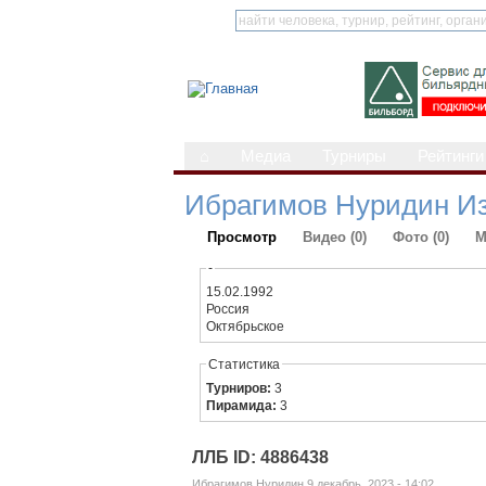
⌂
Медиа
Турниры
Рейтинги
Ибрагимов Нуридин И
Просмотр
Видео (0)
Фото (0)
М
-
15.02.1992
Россия
Октябрьское
Статистика
Турниров:
3
Пирамида:
3
ЛЛБ ID: 4886438
Ибрагимов Нуридин 9 декабрь, 2023 - 14:02