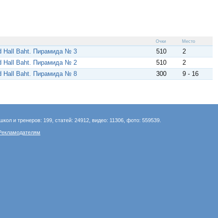
Очки
Место
rd Hall Baht. Пирамида № 3
510
2
rd Hall Baht. Пирамида № 2
510
2
rd Hall Baht. Пирамида № 8
300
9 - 16
школ и тренеров: 199, статей: 24912, видео: 11306, фото: 559539.
Рекламодателям