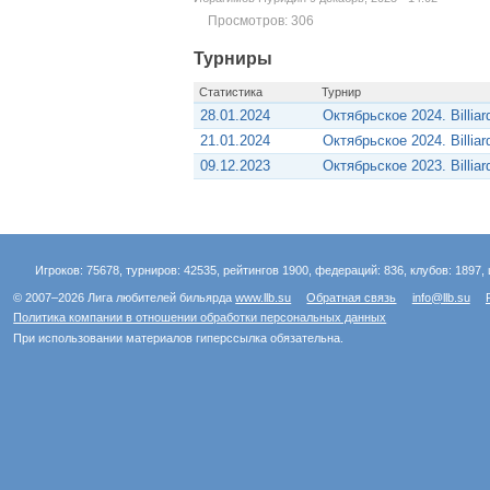
Просмотров: 306
Турниры
Статистика
Турнир
28.01.2024
Октябрьское 2024. Billia
21.01.2024
Октябрьское 2024. Billia
09.12.2023
Октябрьское 2023. Billia
Игроков: 75678, турниров: 42535, рейтингов 1900, федераций: 836, клубов: 1897, 
© 2007–2026 Лига любителей бильярда
www.llb.su
Обратная связь
info@llb.su
Политика компании в отношении обработки персональных данных
При использовании материалов гиперссылка обязательна.