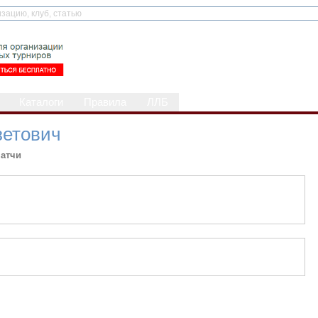
Каталоги
Правила
ЛЛБ
зетович
атчи