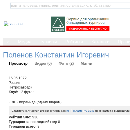
⌂
Медиа
Турниры
Рейтинги
Каталоги
Прав
Поленов Константин Игоревич
Просмотр
Видео (0)
Фото (2)
Матчи
-
16.05.1972
Россия
Петрозаводск
Клуб:
12 футов
ЛЛБ - пирамида (одним шаром)
Статистика участия игрока в турнирах
по Регламенту ЛЛБ
по пирамиде в дисципли
Рейтинг Эло:
936
Турниров за последний год:
0
Турниров всего:
8