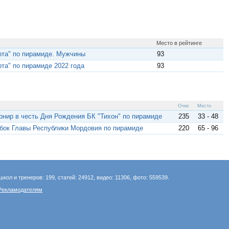
Место в рейтинге
та" по пирамиде. Мужчины
93
а" по пирамиде 2022 года
93
Очки
Место
рнир в честь Дня Рождения БК "Тихон" по пирамиде
235
33 - 48
убок Главы Республики Мордовия по пирамиде
220
65 - 96
школ и тренеров: 199, статей: 24912, видео: 11306, фото: 559539.
Рекламодателям