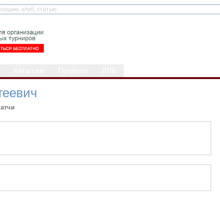
Каталоги
Правила
ЛЛБ
геевич
атчи