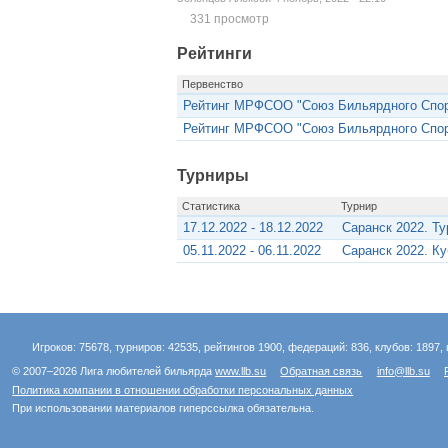
331 просмотр
Рейтинги
Первенство
Рейтинг МРФСОО "Союз Бильярдного Спор
Рейтинг МРФСОО "Союз Бильярдного Спорт
Турниры
Статистика
Турнир
17.12.2022 - 18.12.2022
Саранск 2022. Ту
05.11.2022 - 06.11.2022
Саранск 2022. К
Игроков: 75678, турниров: 42535, рейтингов 1900, федераций: 836, клубов: 1897, 
© 2007–2026 Лига любителей бильярда
www.llb.su
Обратная связь
info@llb.su
Политика компании в отношении обработки персональных данных
При использовании материалов гиперссылка обязательна.