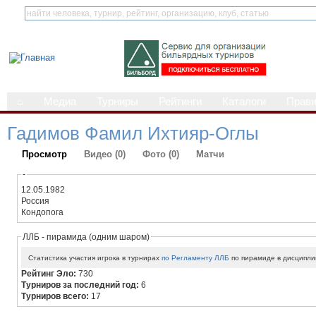
⌂
Медиа
Турниры
Рейтинги
Каталоги
Прав
Гадимов Фамил Ихтияр-Оглы
Просмотр
Видео (0)
Фото (0)
Матчи
-
12.05.1982
Россия
Кондопога
ЛЛБ - пирамида (одним шаром)
Статистика участия игрока в турнирах
по Регламенту ЛЛБ
по пирамиде в дисципли
Рейтинг Эло:
730
Турниров за последний год:
6
Турниров всего:
17