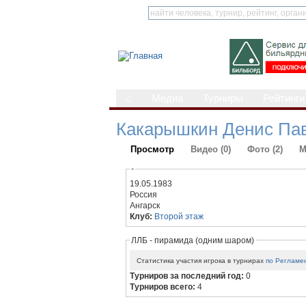
⌂
Медиа
Турниры
Рейтинги
Какарышкин Денис Па
Просмотр
Видео (0)
Фото (2)
М
-
19.05.1983
Россия
Ангарск
Клуб:
Второй этаж
ЛЛБ - пирамида (одним шаром)
Статистика участия игрока в турнирах
по Регламе
Турниров за последний год:
0
Турниров всего:
4