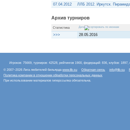
07.04.2012
ЛЛБ 2012. Иркутск. Пирамид
Архив турниров
Дата
Статистика
>>>
28.05.2016
Игроков: 75669, турниров: 42528, рейтингов 1900, федераций: 836, клубов: 1897, 
© 2007–2026 Лига любителей бильярда
www.llb.su
Обратная связь
info@llb.su
Политика компании в отношении обработки персональных данных
При использовании материалов гиперссылка обязательна.