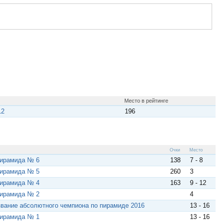
Место в рейтинге
12
196
Очки
Место
Пирамида № 6
138
7 - 8
Пирамида № 5
260
3
Пирамида № 4
163
9 - 12
Пирамида № 2
4
звание абсолютного чемпиона по пирамиде 2016
13 - 16
Пирамида № 1
13 - 16