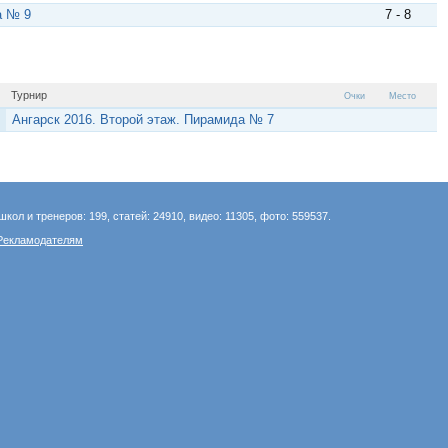
а № 9
7 - 8
Турнир
Очки
Место
Ангарск 2016. Второй этаж. Пирамида № 7
школ и тренеров: 199, статей: 24910, видео: 11305, фото: 559537.
Рекламодателям