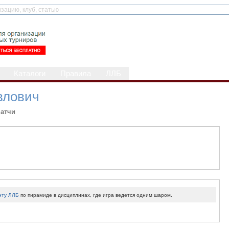
Каталоги
Правила
ЛЛБ
влович
атчи
нту ЛЛБ
по пирамиде в дисциплинах, где игра ведется одним шаром.