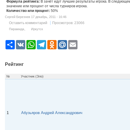
Формула рейтинга:
В зачёт идут лучшие результаты игрока. В следующ
значение или процент от числа турниров игрока.
Количество или процент:
50%
Сергей Березнев 17 декабрь, 2011 - 16:46
Оставить комментарий
Просмотров: 23066
Пирамида
Иркутск
Р
V
W
T
O
M
E
е
K
h
e
d
a
m
с
a
l
n
i
a
у
t
e
o
l
i
р
s
g
k
.
l
Рейтинг
с
A
r
l
R
p
a
a
u
p
m
s
№
Участник (Эло)
s
n
i
k
i
1
Абузьяров Андрей Александрович