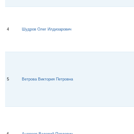
4
Шудров Олег Илдизарович
5
Ветрова Виктория Петровна
6
Андреев Валерий Павлович