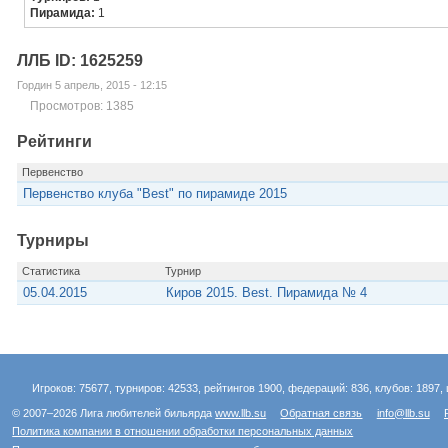
Пирамида:
1
ЛЛБ ID: 1625259
Гордин 5 апрель, 2015 - 12:15
Просмотров: 1385
Рейтинги
Первенство
Первенство клуба "Best" по пирамиде 2015
Турниры
Статистика
Турнир
05.04.2015
Киров 2015. Best. Пирамида № 4
Игроков: 75677, турниров: 42533, рейтингов 1900, федераций: 836, клубов: 1897, 
© 2007–2026 Лига любителей бильярда
www.llb.su
Обратная связь
info@llb.su
Политика компании в отношении обработки персональных данных