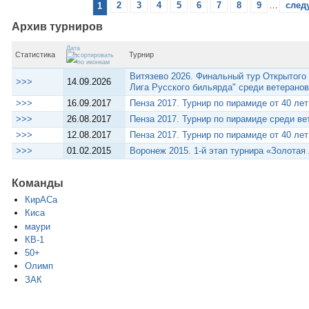
1
2
3
4
5
6
7
8
9
…
след
Архив турниров
Дата
Статистика
Турнир
Витязево 2026. Финальный тур Открытого
>>>
14.09.2026
Лига Русского бильярда" среди ветерано
>>>
16.09.2017
Пенза 2017. Турнир по пирамиде от 40 ле
>>>
26.08.2017
Пенза 2017. Турнир по пирамиде среди ве
>>>
12.08.2017
Пенза 2017. Турнир по пирамиде от 40 ле
>>>
01.02.2015
Воронеж 2015. 1-й этап турнира «Золотая
Команды
КирАСа
Киса
маури
КВ-1
50+
Олимп
ЗАК