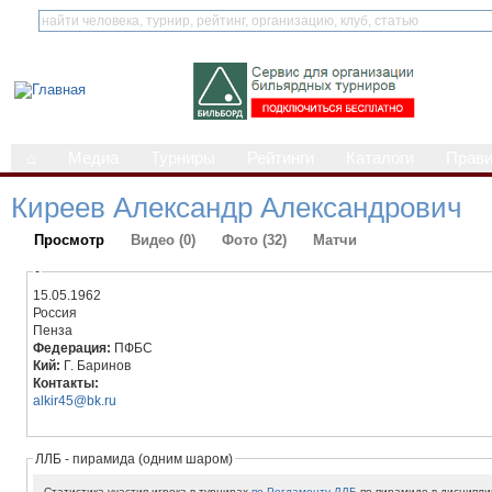
⌂
Медиа
Турниры
Рейтинги
Каталоги
Прав
Киреев Александр Александрович
Просмотр
Видео (0)
Фото (32)
Матчи
-
15.05.1962
Россия
Пенза
Федерация:
ПФБС
Кий:
Г. Баринов
Контакты:
alkir45@bk.ru
ЛЛБ - пирамида (одним шаром)
Статистика участия игрока в турнирах
по Регламенту ЛЛБ
по пирамиде в дисципли