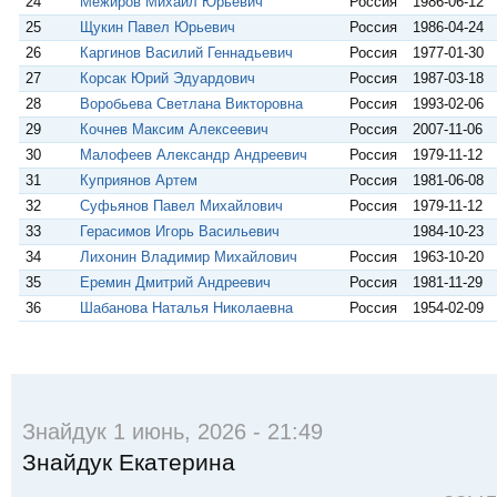
24
Межиров Михаил Юрьевич
Россия
1986-06-12
25
Щукин Павел Юрьевич
Россия
1986-04-24
26
Каргинов Василий Геннадьевич
Россия
1977-01-30
27
Корсак Юрий Эдуардович
Россия
1987-03-18
28
Воробьева Светлана Викторовна
Россия
1993-02-06
29
Кочнев Максим Алексеевич
Россия
2007-11-06
30
Малофеев Александр Андреевич
Россия
1979-11-12
31
Куприянов Артем
Россия
1981-06-08
32
Суфьянов Павел Михайлович
Россия
1979-11-12
33
Герасимов Игорь Васильевич
1984-10-23
34
Лихонин Владимир Михайлович
Россия
1963-10-20
35
Еремин Дмитрий Андреевич
Россия
1981-11-29
36
Шабанова Наталья Николаевна
Россия
1954-02-09
Знайдук 1 июнь, 2026 - 21:49
Знайдук Екатерина