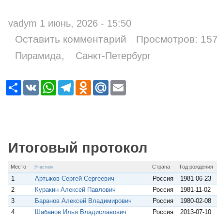
vadym 1 июнь, 2026 - 15:50
Оставить комментарий
Просмотров: 15
Пирамида
Санкт-Петербург
Р
V
W
T
O
M
E
е
K
h
e
d
a
m
с
a
l
n
i
a
у
t
e
o
l
i
р
s
g
k
.
l
с
A
r
l
R
p
a
a
u
p
m
s
Итоговый протокол
s
n
i
Место
Страна
Год рождения
Участник
k
i
1
Артыков Сергей Сергеевич
Россия
1981-06-23
2
Куракин Алексей Павлович
Россия
1981-11-02
3
Баранов Алексей Владимирович
Россия
1980-02-08
4
Шабанов Илья Владиславович
Россия
2013-07-10