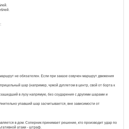
блей.
ублей.
:
, маршрут не обязателен. Если при заказе озвучен маршрут движения
и прицельный шар (например, чужой дуплетом в центр, свой от борта к
, зашедший в лузу напрямую, без соударения с другими шарами и
олнительно упавший шар засчитывается, вне зависимости от
тавляется в дом. Соперник принимает решение, кто производит удар по
ьтативной атаки - штраф.