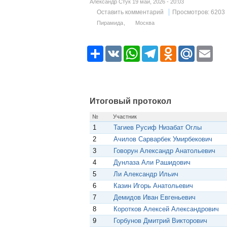
Александр Стук 19 май, 2026 - 20:03
Оставить комментарий
Просмотров: 6203
Пирамида
Москва
Р
V
W
T
O
M
E
е
K
h
e
d
a
m
с
a
l
n
i
a
у
t
e
o
l
i
р
s
g
k
.
l
с
A
r
l
R
p
a
a
u
Итоговый протокол
p
m
s
s
№
Участник
n
1
Тагиев Русиф Низабат Оглы
i
k
2
Ачилов Сарварбек Умирбекович
i
3
Говорун Александр Анатольевич
4
Дунлаза Али Рашидович
5
Ли Александр Ильич
6
Казин Игорь Анатольевич
7
Демидов Иван Евгеньевич
8
Коротков Алексей Александрович
9
Горбунов Дмитрий Викторович