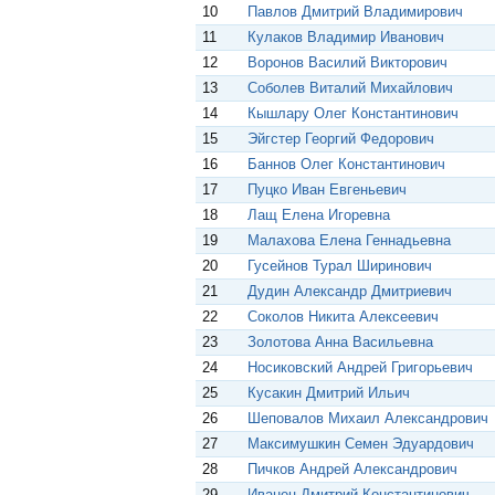
10
Павлов Дмитрий Владимирович
11
Кулаков Владимир Иванович
12
Воронов Василий Викторович
13
Соболев Виталий Михайлович
14
Кышлару Олег Константинович
15
Эйгстер Георгий Федорович
16
Баннов Олег Константинович
17
Пуцко Иван Евгеньевич
18
Лащ Елена Игоревна
19
Малахова Елена Геннадьевна
20
Гусейнов Турал Ширинович
21
Дудин Александр Дмитриевич
22
Соколов Никита Алексеевич
23
Золотова Анна Васильевна
24
Носиковский Андрей Григорьевич
25
Кусакин Дмитрий Ильич
26
Шеповалов Михаил Александрович
27
Максимушкин Семен Эдуардович
28
Пичков Андрей Александрович
29
Иванец Дмитрий Константинович