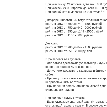
При участии до 24 игроков, добавка 5 000 ру
При участии 24-31 игроков, добавка 10 000 р
При полной сетке, добавка 15 000 рублей !!!
Дифференцированный вступительный взнос
рейтинг ЭЛО от 700 до 749 - 1500 рублей
рейтинг ЭЛО от 750 до 949 - 2000 рублей
рейтинг ЭЛО от 950 до 1149 - 2500 рублей
рейтинг ЭЛО от 1150 - 3000 рублей
Девушки:
рейтинг ЭЛО от 700 до 849 - 1500 рублей
рейтинг ЭЛО от 850 - 2000 рублей
Игра ведется без дураков:
- Для заказа достаточно указать шар и лузу
шаров, он должен быть исполнен.
- Допустимо заказывать два шара, и биток, 
себе).
- При отсутствии заказа засчитывается шар
неприлегающими бортами.
- При падении легального шара, любой доп
очередности падения.
При падении в лузу «дурака»:
- Если «дураком» упал свой шар, биток выс
отыгрышу. Атаковать нельзя. В случае резул