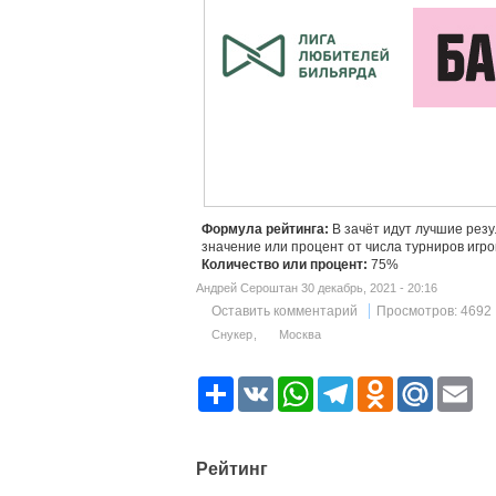
Формула рейтинга:
В зачёт идут лучшие рез
значение или процент от числа турниров игро
Количество или процент:
75%
Андрей Сероштан 30 декабрь, 2021 - 20:16
Оставить комментарий
Просмотров: 4692
Снукер
Москва
Р
V
W
T
O
M
E
е
K
h
e
d
a
m
с
a
l
n
i
a
у
t
e
o
l
i
р
s
g
k
.
l
Рейтинг
с
A
r
l
R
p
a
a
u