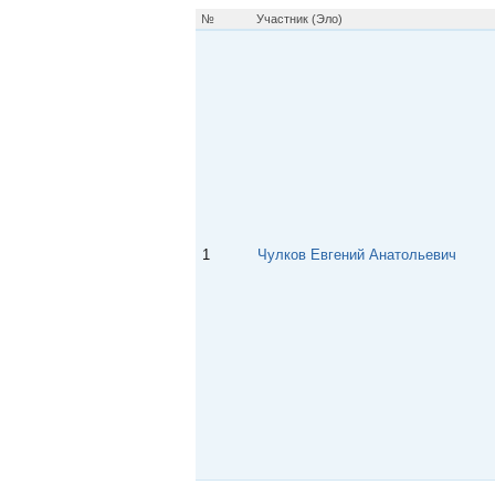
p
m
s
№
Участник (Эло)
s
n
i
k
i
1
Чулков Евгений Анатольевич