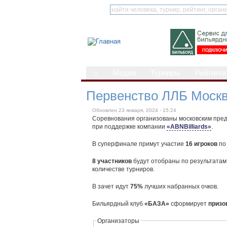
⌂
Медиа
Турниры
Рейтинги
Первенство ЛЛБ Москв
Обновлен 23 января, 2024 - 15:24
Соревнования организованы московским пре
при поддержке компании
«ABNBilliards»
.
В суперфинале примут участие
16 игроков
по 
8 участников
будут отобраны по результатам
количестве турниров.
В зачет идут
75%
лучших набранных очков.
Бильярдный клуб
«БАЗА»
сформирует
призо
Организаторы