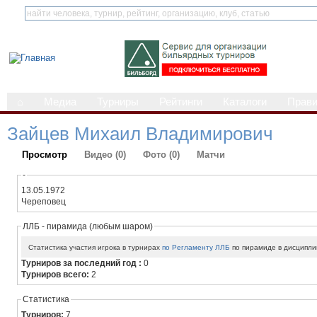
⌂
Медиа
Турниры
Рейтинги
Каталоги
Прав
Зайцев Михаил Владимирович
Просмотр
Видео (0)
Фото (0)
Матчи
-
13.05.1972
Череповец
ЛЛБ - пирамида (любым шаром)
Статистика участия игрока в турнирах
по Регламенту ЛЛБ
по пирамиде в дисципли
Турниров за последний год :
0
Турниров всего:
2
Статистика
Турниров:
7