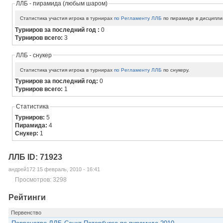
ЛЛБ - пирамида (любым шаром)
Статистика участия игрока в турнирах
по Регламенту ЛЛБ
по пирамиде в дисципли
Турниров за последний год :
0
Турниров всего:
3
ЛЛБ - снукер
Статистика участия игрока в турнирах
по Регламенту ЛЛБ
по снукеру.
Турниров за последний год:
0
Турниров всего:
1
Статистика
Турниров:
5
Пирамида:
4
Снукер:
1
ЛЛБ ID: 71923
андрей172 15 февраль, 2010 - 16:41
Просмотров: 3298
Рейтинги
Первенство