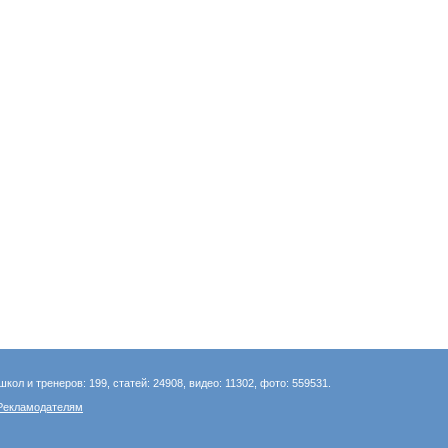
школ и тренеров: 199, статей: 24908, видео: 11302, фото: 559531.
Рекламодателям