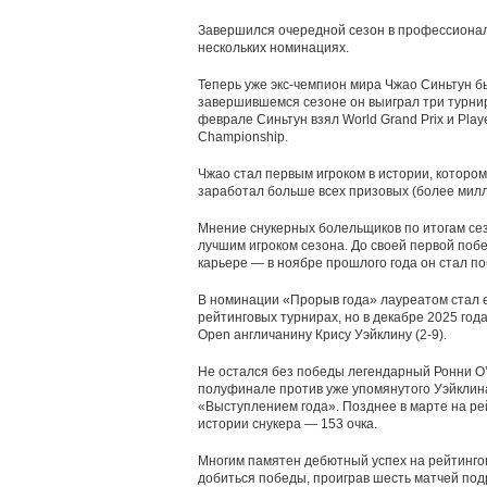
Завершился очередной сезон в профессиональ
нескольких номинациях.
Теперь уже экс-чемпион мира Чжао Синьтун бы
завершившемся сезоне он выиграл три турнир
феврале Синьтун взял World Grand Prix и Play
Championship.
Чжао стал первым игроком в истории, котором
заработал больше всех призовых (более милл
Мнение снукерных болельщиков по итогам сез
лучшим игроком сезона. До своей первой побе
карьере — в ноябре прошлого года он стал по
В номинации «Прорыв года» лауреатом стал е
рейтинговых турнирах, но в декабре 2025 года
Open англичанину Крису Уэйклину (2-9).
Не остался без победы легендарный Ронни О’С
полуфинале против уже упомянутого Уэйклин
«Выступлением года». Позднее в марте на р
истории снукера — 153 очка.
Многим памятен дебютный успех на рейтингов
добиться победы, проиграв шесть матчей подр