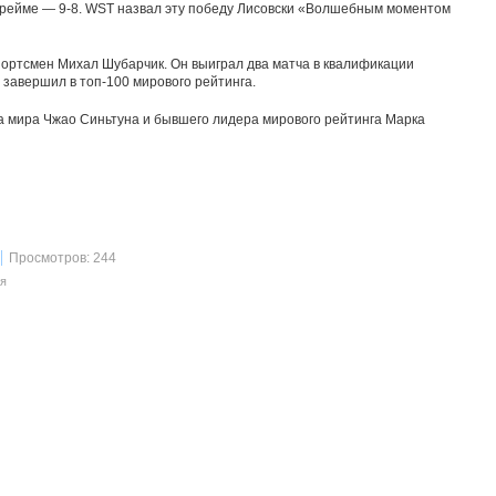
рейме — 9-8. WST назвал эту победу Лисовски «Волшебным моментом
портсмен Михал Шубарчик. Он выиграл два матча в квалификации
 завершил в топ-100 мирового рейтинга.
а мира Чжао Синьтуна и бывшего лидера мирового рейтинга Марка
Просмотров: 244
я