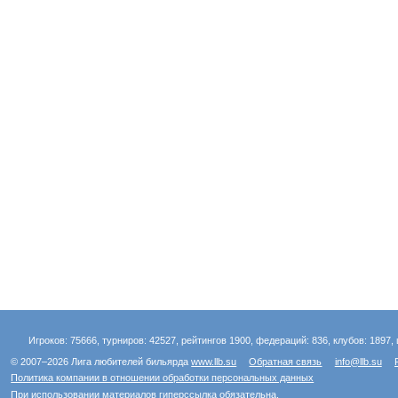
i
k
i
Игроков: 75666, турниров: 42527, рейтингов 1900, федераций: 836, клубов: 1897, 
© 2007–2026 Лига любителей бильярда
www.llb.su
Обратная связь
info@llb.su
Политика компании в отношении обработки персональных данных
При использовании материалов гиперссылка обязательна.