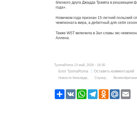
близкого друга Джадда Трампа в решающем ф
года».
Новичком года признан 15-летний польский с
чемпионата мира, а дебютный для себя сезон
Также WST включила в Зал славы экс-чемпион
Аллена.
TyomaRoma 13 май, 2026 - 18:30
Блог TyomaRoma
Оставить комментарий
Новости бильярда
Снукер
Великобритани
Р
V
W
T
O
M
E
е
K
h
e
d
a
m
с
a
l
n
i
a
у
t
e
o
l
i
р
s
g
k
.
l
с
A
r
l
R
p
a
a
u
p
m
s
s
n