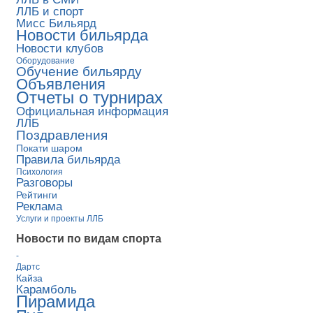
ЛЛБ и спорт
Мисс Бильярд
Новости бильярда
Новости клубов
Оборудование
Обучение бильярду
Объявления
Отчеты о турнирах
Официальная информация
ЛЛБ
Поздравления
Покати шаром
Правила бильярда
Психология
Разговоры
Рейтинги
Реклама
Услуги и проекты ЛЛБ
Новости по видам спорта
-
Дартс
Кайза
Карамболь
Пирамида