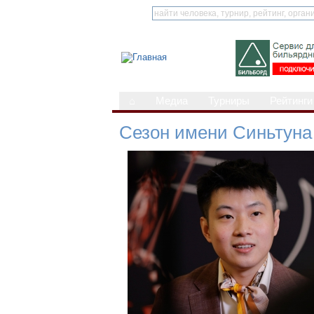
⌂
Медиа
Турниры
Рейтинги
Сезон имени Синьтуна