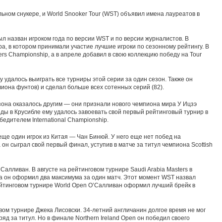
ном снукере, и World Snooker Tour (WST) объявил имена лауреатов в
л назван игроком года по версии WST и по версии журналистов. В
а, в котором принимали участие лучшие игроки по сезонному рейтингу. В
ers Championship, а в апреле добавил в свою коллекцию победу на Tour
у удалось выиграть все турниры этой серии за один сезон. Также он
иона фунтов) и сделал больше всех сотенных серий (82).
она оказалось другим — они признали нового чемпиона мира У Ицзэ
ды в Крусибле ему удалось завоевать свой первый рейтинговый турнир в
бедителем International Championship.
ще один игрок из Китая — Чан Бинюй. У него еще нет побед на
 он сыграл свой первый финал, уступив в матче за титул чемпиона Scottish
алливан. В августе на рейтинговом турнире Saudi Arabia Masters в
а он оформил два максимума за один матч. Этот момент WST назвал
ейтинговом турнире World Open О’Салливан оформил лучший брейк в
ом турнире Джека Лисовски. 34-летний англичанин долгое время не мог
яд за титул. Но в финале Northern Ireland Open он победил своего