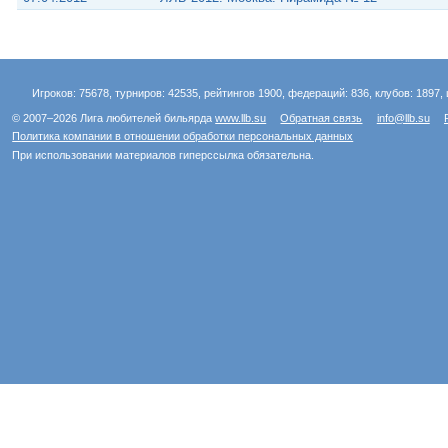
Игроков: 75678, турниров: 42535, рейтингов 1900, федераций: 836, клубов: 1897, 
© 2007–2026 Лига любителей бильярда
www.llb.su
Обратная связь
info@llb.su
Политика компании в отношении обработки персональных данных
При использовании материалов гиперссылка обязательна.