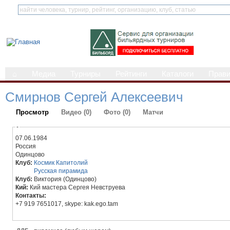
⌂
Медиа
Турниры
Рейтинги
Каталоги
Прав
Смирнов Сергей Алексеевич
Просмотр
Видео (0)
Фото (0)
Матчи
-
07.06.1984
Россия
Одинцово
Клуб:
Космик Капитолий
Русская пирамида
Клуб:
Виктория (Одинцово)
Кий:
Кий мастера Сергея Невструева
Контакты:
+7 919 7651017, skype: kak.ego.tam