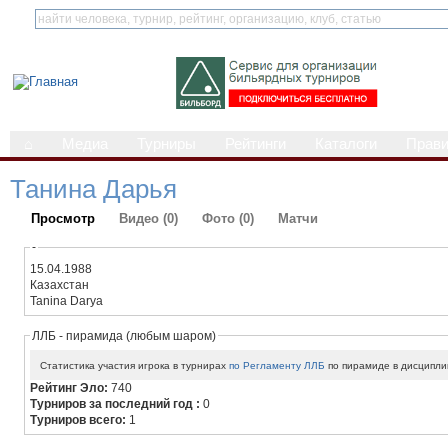
⌂
Медиа
Турниры
Рейтинги
Каталоги
Прав
Танина Дарья
Просмотр
Видео (0)
Фото (0)
Матчи
-
15.04.1988
Казахстан
Tanina Darya
ЛЛБ - пирамида (любым шаром)
Статистика участия игрока в турнирах
по Регламенту ЛЛБ
по пирамиде в дисципли
Рейтинг Эло:
740
Турниров за последний год :
0
Турниров всего:
1