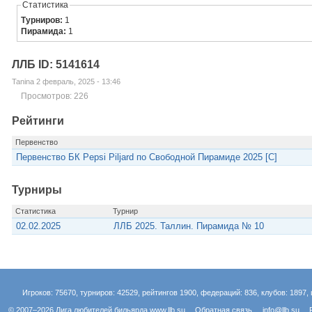
Статистика
Турниров:
1
Пирамида:
1
ЛЛБ ID: 5141614
Tanina 2 февраль, 2025 - 13:46
Просмотров: 226
Рейтинги
Первенство
Первенство БК Pepsi Piljard по Свободной Пирамиде 2025 [С]
Турниры
Статистика
Турнир
02.02.2025
ЛЛБ 2025. Таллин. Пирамида № 10
Игроков: 75670, турниров: 42529, рейтингов 1900, федераций: 836, клубов: 1897, 
© 2007–2026 Лига любителей бильярда
www.llb.su
Обратная связь
info@llb.su