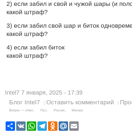
2) если забил и свой и чужой шары (и пол
какой штраф?
3) если забил свой шар и биток одноврем
какой штраф?
4) если забил биток
какой штраф?
Intel7 7 января, 2025 - 17:39
Блог Intel7
Оставить комментарий
Про
Вопрос — ответ
Пул
Россия
Москва
Р
V
W
T
O
M
E
е
K
h
e
d
a
m