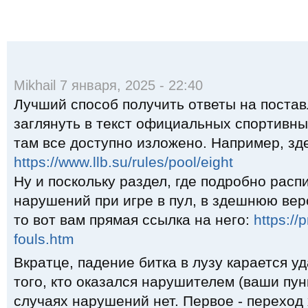
с
a
l
n
i
a
у
t
e
o
l
i
р
s
g
k
.
l
с
A
r
l
R
p
a
a
u
p
m
s
s
n
Mikhail 7 января, 2025 - 22:40
i
k
Лучший способ получить ответы на поста
i
заглянуть в текст официальных спортивны
там все доступно изложено. Например, зд
https://www.llb.su/rules/pool/eight
Ну и поскольку раздел, где подробно рас
нарушений при игре в пул, в здешнюю вер
то вот вам прямая ссылка на него:
https://
fouls.htm
Вкратце, падение битка в лузу карается у
того, кто оказался нарушителем (ваши пунк
случаях нарушений нет. Первое - переход