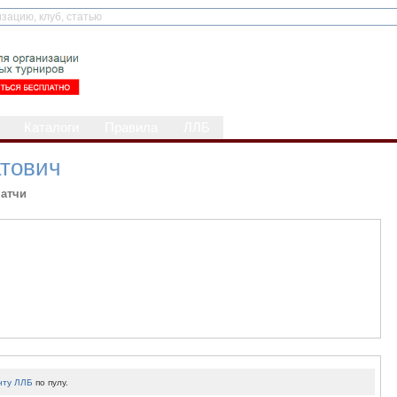
Каталоги
Правила
ЛЛБ
тович
атчи
нту ЛЛБ
по пулу.