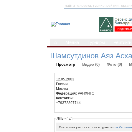
⌂
Медиа
Турниры
Рейтинги
Шамсутдинов Аяз Асха
Просмотр
Видео (0)
Фото (0)
М
-
12.05.2003
Россия
Москва
Федерация:
РАНХИГС
Контакты:
+79372897744
ЛЛБ - пул
Статистика участия игрока в турнирах
по Регламе